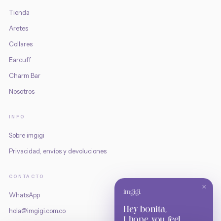
Tienda
Aretes
Collares
Earcuff
Charm Bar
Nosotros
INFO
Sobre imgigi
Privacidad, envíos y devoluciones
CONTACTO
×
imgigi.
WhatsApp
Hey bonita,
hola@imgigi.com.co
I hope you feel