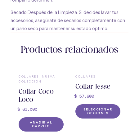
Secado Después de la Limpieza: Si decides lavar tus
accesorios, asegúrate de secarlos completamente con
un paño seco para mantener su estado óptimo.
Productos relacionados
COLLARES
·
NUEVA
COLLARES
COLECCIÓN
Collar Jesse
Collar Coco
$
57.600
Loco
Este
$
63.000
SELECCIONAR
OPCIONES
produc
AÑADIR AL
tiene
CARRITO
múltipl