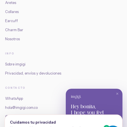
Aretes
Collares
Earcuff
Charm Bar
Nosotros
INFO
Sobre imgigi
Privacidad, envíos y devoluciones
CONTACTO
×
imgigi.
WhatsApp
Hey bonita,
hola@imgigi.com.co
I hope you feel
@imgigi.co
good today.
Cuidamos tu privacidad
Cali, Colombia