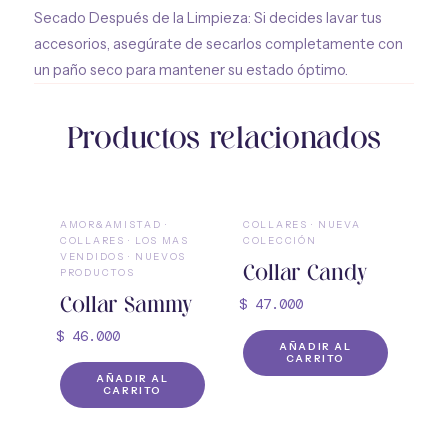
Secado Después de la Limpieza: Si decides lavar tus
accesorios, asegúrate de secarlos completamente con
un paño seco para mantener su estado óptimo.
Productos relacionados
AMOR&AMISTAD
·
COLLARES
·
NUEVA
COLLARES
·
LOS MAS
COLECCIÓN
VENDIDOS
·
NUEVOS
Collar Candy
PRODUCTOS
Collar Sammy
$
47.000
$
46.000
AÑADIR AL
CARRITO
AÑADIR AL
CARRITO