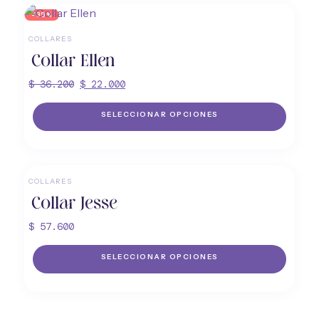
-39%
COLLARES
Collar Ellen
El
El
$
36.200
$
22.000
precio
precio
original
SELECCIONAR OPCIONES
actual
era:
es:
Este
$ 36.200.
$ 22.000.
producto
COLLARES
tiene
Collar Jesse
múltiples
variantes.
$
57.600
Las
SELECCIONAR OPCIONES
opciones
se
Este
pueden
producto